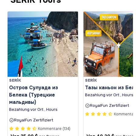
SERİK
SERİK
Остров Сулуада из
Тазы каньон из Бел
Белека (Турецкие
Bezahlung vor Ort , Hours
мальдивы)
RoyalFun Zertifiziert
Bezahlung vor Ort , Hours
Kommentare
RoyalFun Zertifiziert
Kommentare (134)