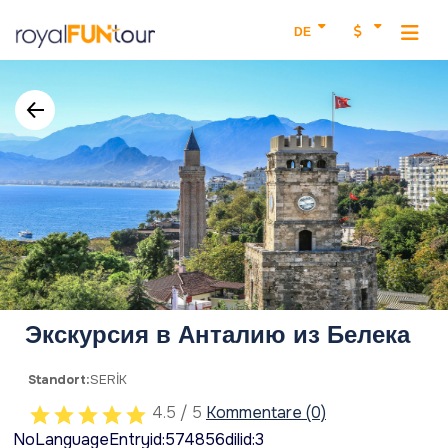
DE
Экскурсия в Анталию из Белека
Standort:
SERİK
4.5 / 5
Kommentare (0)
NoLanguageEntryid:574856dilid:3