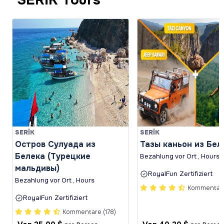
SERİK
SERİK
Остров Сулуада из
Тазы каньон из Бел
Белека (Турецкие
Bezahlung vor Ort , Hours
мальдивы)
RoyalFun Zertifiziert
Bezahlung vor Ort , Hours
Kommentare
RoyalFun Zertifiziert
Kommentare (178)