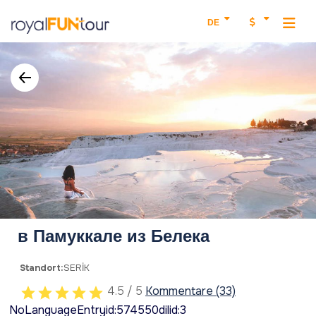
DE
в Памуккале из Белека
Standort:
SERİK
4.5 / 5
Kommentare (33)
NoLanguageEntryid:574550dilid:3