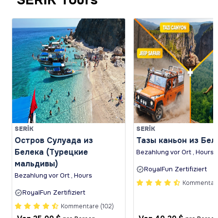
SERİK
SERİK
Остров Сулуада из
Тазы каньон из Бел
Белека (Турецкие
Bezahlung vor Ort , Hours
мальдивы)
RoyalFun Zertifiziert
Bezahlung vor Ort , Hours
Kommentare
RoyalFun Zertifiziert
Kommentare (102)