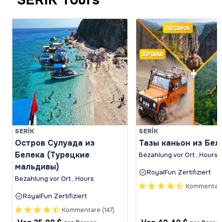
SERİK
SERİK
Остров Сулуада из
Тазы каньон из Бел
Белека (Турецкие
Bezahlung vor Ort , Hours
мальдивы)
RoyalFun Zertifiziert
Bezahlung vor Ort , Hours
Kommentare 
RoyalFun Zertifiziert
Kommentare (147)