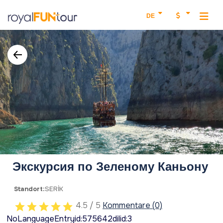
DE
Экскурсия по Зеленому Каньону
Standort:
SERİK
4.5 / 5
Kommentare (0)
NoLanguageEntryid:575642dilid:3