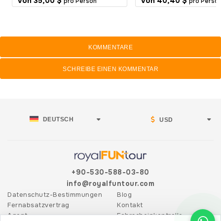
Von
35,00 $
Von
40,40 $
pro Person
pro Perso
KOMMENTARE
SCHREIBE EINEN KOMMENTAR
DEUTSCH
USD
+90-530-588-03-80
info@royalfuntour.com
Datenschutz-Bestimmungen
Blog
Fernabsatzvertrag
Kontakt
Agent
Fahrscheinkontrolle