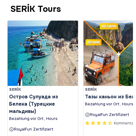
SERİK Tours
SERİK
SERİK
Остров Сулуада из
Тазы каньон из Бел
Белека (Турецкие
Bezahlung vor Ort , Hours
мальдивы)
RoyalFun Zertifiziert
Bezahlung vor Ort , Hours
Kommentare
RoyalFun Zertifiziert