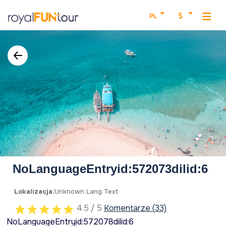
PL
NoLanguageEntryid:572073dilid:6
Lokalizacja:
Unknown Lang Text
4.5 / 5
Komentarze (33)
NoLanguageEntryid:572078dilid:6