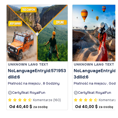
UNKNOWN LANG TEXT
UNKNOWN LANG TEXT
NoLanguageEntryid:571953
NoLanguageEntryid:
dilid:6
3dilid:6
Płatność na miejscu , 8 Godziny
Płatność na miejscu , Godz
Certyfikat RoyalFun
Certyfikat RoyalFun
Komentarze (160)
Komentarze 
Od
40,40 $
Od
40,00 $
za osobę
za osobę