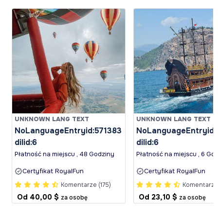
UNKNOWN LANG TEXT
UNKNOWN LANG TEXT
NoLanguageEntryid:571383
NoLanguageEntryid:
dilid:6
dilid:6
Płatność na miejscu , 48 Godziny
Płatność na miejscu , 6 Go
Certyfikat RoyalFun
Certyfikat RoyalFun
Komentarze (175)
Komentarze 
Od
40,00 $
Od
23,10 $
za osobę
za osobę