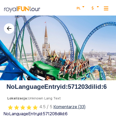
PL
NoLanguageEntryid:571203dilid:6
Lokalizacja:
Unknown Lang Text
4.5 / 5
Komentarze (33)
NoLanguageEntryid:571208dilid:6