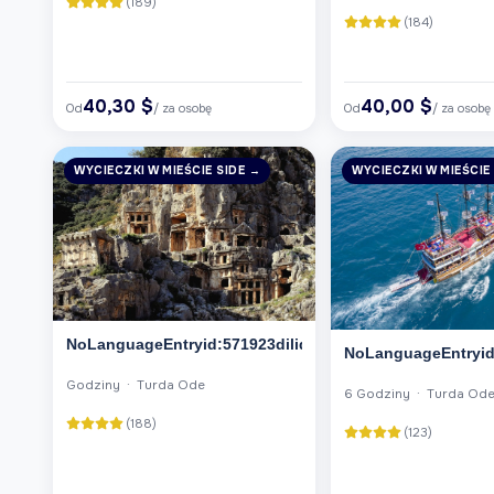
(189)
(184)
40,30 $
40,00 $
Od
/ za osobę
Od
/ za osobę
WYCIECZKI W MIEŚCIE SIDE →
WYCIECZKI W MIEŚCIE
NoLanguageEntryid:571923dilid:6
NoLanguageEntryid:
Godziny · Turda Ode
6 Godziny · Turda Od
(188)
(123)