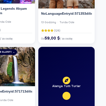
f Legends Akşam
um
NoLanguageEntryid:571353dilid:6
urda Ode
13 Godziny · Turda Ode
)
(128)
$
59,00 $
/ za osobę
Od
/ za osobę
W ALANYI →
Alanya Tum Turlar
Entryid:571713dilid:6
Turda Ode