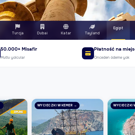
Egipt
Turcja
Dubai
Katar
Tayland
50.000+ Misafir
Płatność na miej
Mutlu yolcular
Önceden ödeme yok
→
WYCIECZKI W KEMER →
WYCIECZKI 