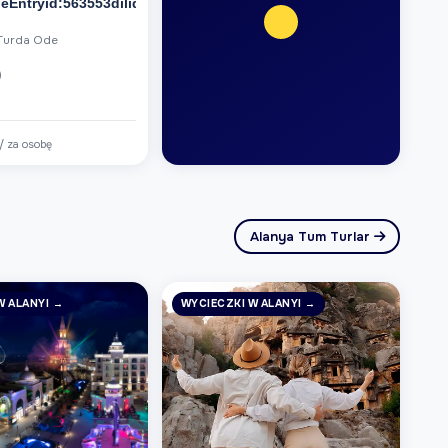
Entryid:563553dilid:6
Turda Ode
)
/ za osobę
Alanya Tum Turlar
W ALANYI →
WYCIECZKI W ALANYI →