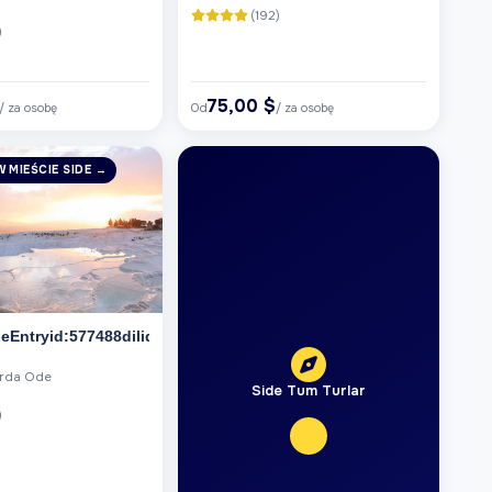
(192)
)
75,00 $
/ za osobę
Od
/ za osobę
 MIEŚCIE SIDE →
Entryid:577488dilid:6
urda Ode
Side Tum Turlar
)