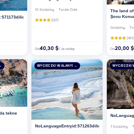
10 Godziny · Turda Ode
The land o
Şovu Kon
571173dilid:6
(127)
Godziny · T
e
(180
40,30 $
20,00 
Od
/ za osobę
Od
→
WYCIECZKI W ALANYI →
WYCIECZKI 
ada tekne
NoLanguage
NoLanguageEntryid:571263dilid:6
7 Godziny · 