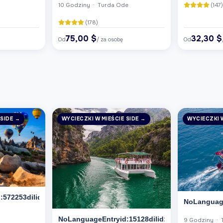
(147
10 Godziny · Turda Ode
(178)
75,00 $
32,30 $
Od
/ za osobę
Od
 SIDE →
WYCIECZKI W MIEŚCIE SIDE →
WYCIECZKI W
572253dilid:6
NoLanguage
NoLanguageEntryid:15128dilid:6
9 Godziny · 