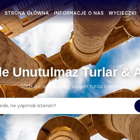
STRONA GŁÓWNA
INFORMACJE O NAS
WYCIECZKI
de Unutulmaz Turlar & Ak
500+ tur, anında rezervasyon, turda ödeme