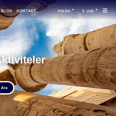
BLOG
KONTAKT
POLISH
USD
tiviteler
Ara