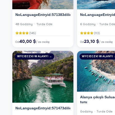
NoLanguageEntryid:571383dilid:6
NoLanguageEntryid:
48 Godziny · Turda Ode
6 Godziny · Turda Od
(145)
(113)
40,00 $
23,10 $
Od
/ za osobę
Od
/ za osobę
WYCIECZKI W ALANYI →
WYCIECZKI W ALANYI 
Alanya çıkışlı Sulu
turu
NoLanguageEntryid:571473dilid:6
Godziny · Turda Ode