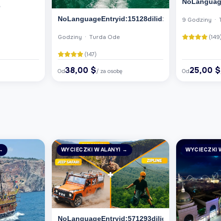
NoLanguage
e
NoLanguageEntryid:15128dilid:6
9 Godziny · 
(149
Godziny · Turda Ode
(147)
38,00 $
25,00 $
Od
/ za osobę
Od
→
WYCIECZKI W ALANYI →
WYCIECZKI 
NoLanguageEntryid:571293dilid:6