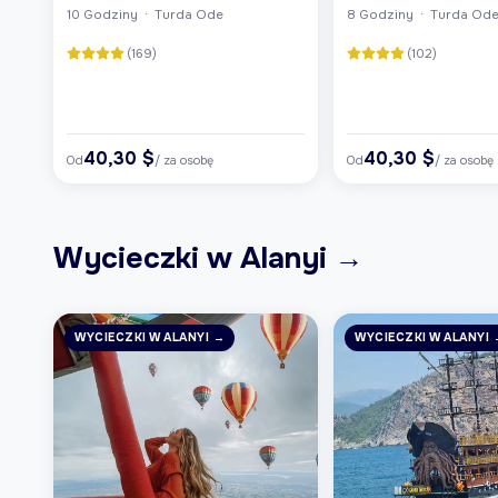
10 Godziny · Turda Ode
8 Godziny · Turda Od
(169)
(102)
40,30 $
40,30 $
Od
/ za osobę
Od
/ za osobę
Wycieczki w Alanyi →
WYCIECZKI W ALANYI →
WYCIECZKI W ALANYI 