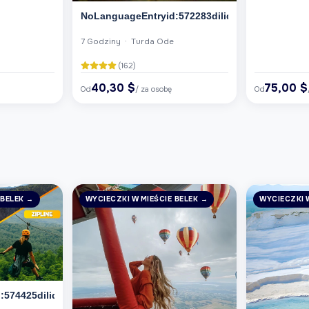
NoLanguageEntryid:572283dilid:6
7 Godziny · Turda Ode
(162)
40,30 $
75,00 $
Od
/ za osobę
Od
 BELEK →
WYCIECZKI W MIEŚCIE BELEK →
WYCIECZKI 
574425dilid:6