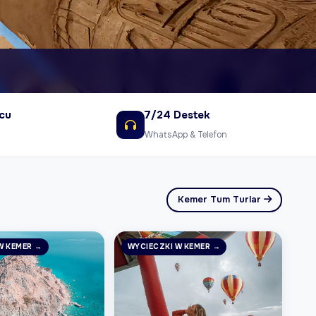
scu
7/24 Destek
WhatsApp & Telefon
Kemer Tum Turlar
W KEMER →
WYCIECZKI W KEMER →