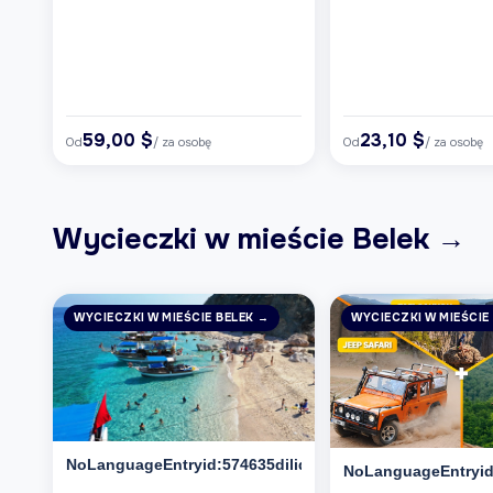
59,00 $
23,10 $
Od
/ za osobę
Od
/ za osobę
Wycieczki w mieście Belek →
WYCIECZKI W MIEŚCIE BELEK →
WYCIECZKI W MIEŚCIE
NoLanguageEntryid:574635dilid:6
NoLanguageEntryid: