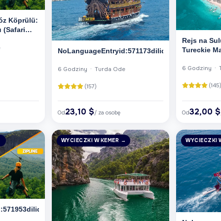
z Köprülü:
 (Safari
Rejs na Sul
e
Tureckie M
NoLanguageEntryid:571173dilid:6
6 Godziny · 
6 Godziny · Turda Ode
(145
(157)
23,10 $
32,00 $
Od
/ za osobę
Od
→
WYCIECZKI W KEMER →
WYCIECZKI 
571953dilid:6