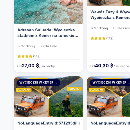
Wąwóz Tazy & Wąwó
Wycieczka z Kemeru
Jeep + Rafting)
6 Godziny · Turda Od
Adrasan Suluada: Wycieczka
statkiem z Kemer na tureckie
(172)
Malediwy
6 Godziny · Turda Ode
(142)
27,00 $
40,30 $
Od
/ za osobę
Od
/ za osobę
WYCIECZKI W KEMER →
WYCIECZKI W KEMER 
NoLanguageEntryid:571293dilid:6
NoLanguageEntryid: