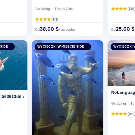
(138
Godziny · Turda Ode
(171)
38,00 $
25,00 $
Od
/ za osobę
Od
 SIDE →
WYCIECZKI W MIEŚCIE SIDE →
WYCIECZKI W
NoLanguage
563613dilid:6
Godziny · T
e
(186