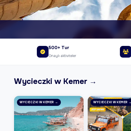
500+ Tur
Onaylı aktiviteler
Wycieczki w Kemer →
WYCIECZKI W KEMER →
WYCIECZKI W KEMER 