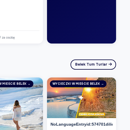
/ za osobę
Belek Tum Turlar
W MIEŚCIE BELEK →
WYCIECZKI W MIEŚCIE BELEK →
NoLanguageEntryid:574701dilid:6