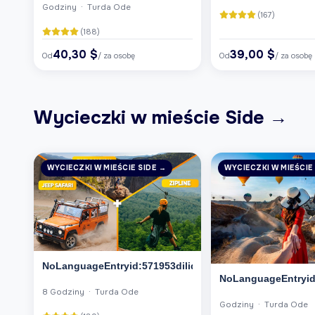
Godziny · Turda Ode
(167)
(188)
40,30 $
39,00 $
Od
/ za osobę
Od
/ za osobę
Wycieczki w mieście Side →
WYCIECZKI W MIEŚCIE SIDE →
WYCIECZKI W MIEŚCIE
NoLanguageEntryid:571953dilid:6
NoLanguageEntryid:
8 Godziny · Turda Ode
Godziny · Turda Ode