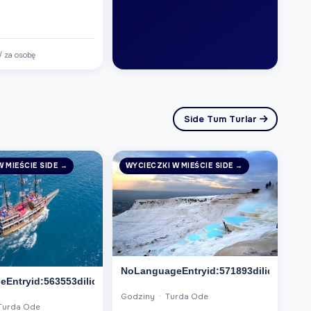
)
/ za osobę
Side Tum Turlar
 MIEŚCIE SIDE →
WYCIECZKI W MIEŚCIE SIDE →
NoLanguageEntryid:571893dilid:6
Entryid:563553dilid:6
Godziny · Turda Ode
Turda Ode