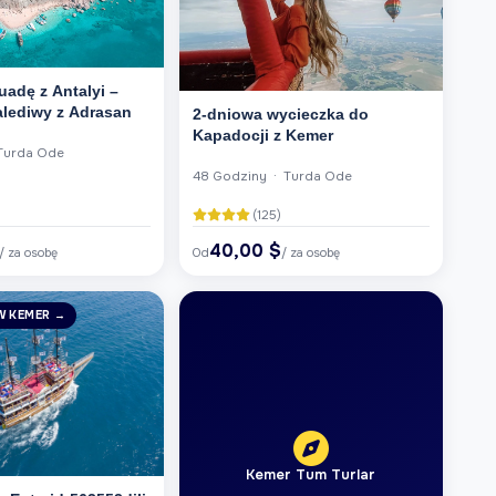
uadę z Antalyi –
alediwy z Adrasan
2-dniowa wycieczka do
Kapadocji z Kemer
Turda Ode
48 Godziny · Turda Ode
)
(125)
40,00 $
/ za osobę
Od
/ za osobę
W KEMER →
Kemer Tum Turlar