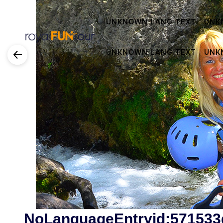
UNKNOWN LANG TEXT
UNK
UNKNOWN LANG TEXT
UNK
NoLanguageEntryid:571533d