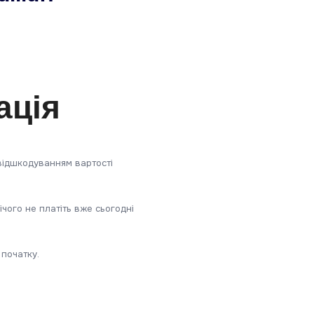
ація
відшкодуванням вартості
ічого не платіть вже сьогодні
 початку.