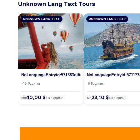
Unknown Lang Text Tours
UNKNOWN LANG TEXT
UNKNOWN LANG TEXT
NoLanguageEntryid:571383dilid:7
NoLanguageEntryid:571173d
48 Години
6 Години
40,00 $
23,10 $
від
від
/ з людини
/ з людини