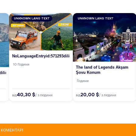
UNKNOWN LANG TEXT
UNKNOWN LANG TEXT
NoLanguageEntryid:571293dilid:7
10 Години
The land of Legends Akşam
Şovu Konum
ilid:7
Години
40,30 $
20,00 $
від
від
/ з людини
/ з людини
КОМЕНТАРІ