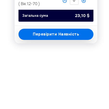
( Вік 12-70 )
Today
Clear
Close
23,10
$
Загальна сума
Перевірити Наявність