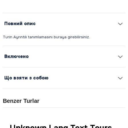
Повний опис
Включено
Що взяти з собою
Benzer Turlar
Unknown Lang Text Tours