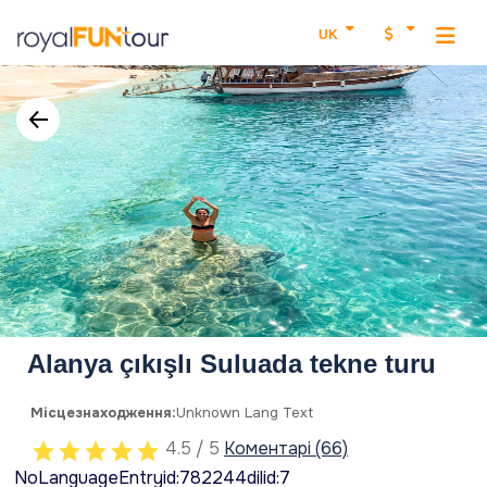
UK
Alanya çıkışlı Suluada tekne turu
Місцезнаходження:
Unknown Lang Text
4.5 / 5
Коментарі (66)
NoLanguageEntryid:782244dilid:7