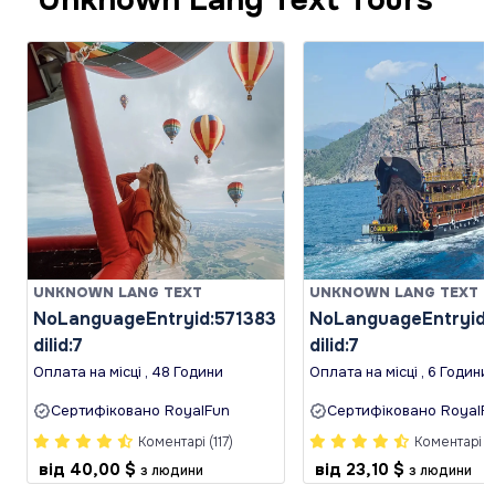
UNKNOWN LANG TEXT
UNKNOWN LANG TEXT
NoLanguageEntryid:571383
NoLanguageEntryid:
dilid:7
dilid:7
Оплата на місці , 48 Години
Оплата на місці , 6 Години
Сертифіковано RoyalFun
Сертифіковано RoyalF
Коментарі (117)
Коментарі (1
від
40,00 $
від
23,10 $
з людини
з людини