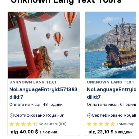
UNKNOWN LANG TEXT
UNKNOWN LANG TEXT
NoLanguageEntryid:571383
NoLanguageEntryid:
dilid:7
dilid:7
Оплата на місці , 48 Години
Оплата на місці , 6 Години
Сертифіковано RoyalFun
Сертифіковано RoyalF
Коментарі (101)
Коментарі (
від
40,00 $
від
23,10 $
з людини
з людини