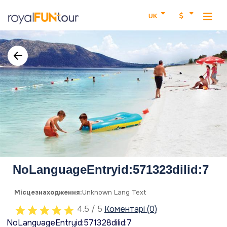
UK
NoLanguageEntryid:571323dilid:7
Місцезнаходження:
Unknown Lang Text
4.5 / 5
Коментарі (0)
NoLanguageEntryid:571328dilid:7