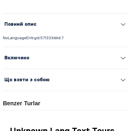
Повний опис
Включено
Що взяти з собою
Benzer Turlar
Unknown Lang Text Tours