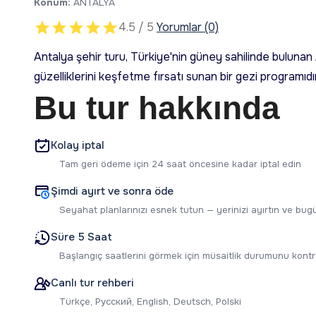
Konum:
ANTALYA
4.5 / 5
Yorumlar (0)
Antalya şehir turu, Türkiye'nin güney sahilinde bulunan Ak
güzelliklerini keşfetme fırsatı sunan bir gezi programıdır
Bu tur hakkında
Kolay iptal
Tam geri ödeme için 24 saat öncesine kadar iptal edin
Şimdi ayırt ve sonra öde
Seyahat planlarınızı esnek tutun — yerinizi ayırtın ve b
Süre 5 Saat
Başlangıç saatlerini görmek için müsaitlik durumunu kontr
Canlı tur rehberi
Türkçe, Русский, English, Deutsch, Polski