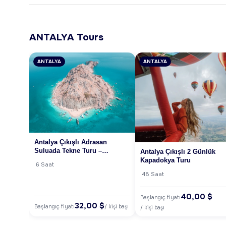
ANTALYA Tours
ANTALYA
ANTALYA
Antalya Çıkışlı Adrasan
Suluada Tekne Turu –
Antalya Çıkışlı 2 Günlük
Türkiye’nin Maldivleri
Kapadokya Turu
6 Saat
48 Saat
40,00 $
Başlangıç fiyatı
32,00 $
Başlangıç fiyatı
/ kişi başı
/ kişi başı