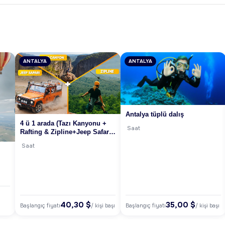
ANTALYA
ANTALYA
Antalya tüplü dalış
4 ü 1 arada (Tazı Kanyonu +
Saat
Rafting & Zipline+Jeep Safari
kombo turu )
Saat
40,30 $
35,00 $
Başlangıç fiyatı
Başlangıç fiyatı
/ kişi başı
/ kişi başı