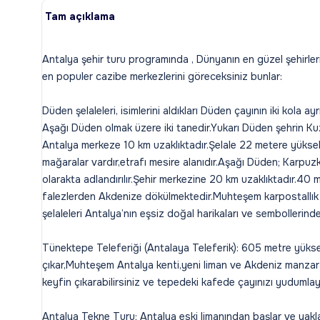
Tam açıklama
Antalya şehir turu programında , Dünyanın en güzel şehirleri
en populer cazibe merkezlerini göreceksiniz bunlar:
Düden şelaleleri, isimlerini aldıkları Düden çayının iki kola ay
Aşağı Düden olmak üzere iki tanedir.Yukarı Düden şehrin Ku
Antalya merkeze 10 km uzaklıktadır.Şelale 22 metere yüksek
mağaralar vardır,etrafı mesire alanıdır.Aşağı Düden; Karpuz
olarakta adlandırılır.Şehir merkezine 20 km uzaklıktadır.40 
falezlerden Akdenize dökülmektedir.Muhteşem karpostallık
şelaleleri Antalya’nın eşsiz doğal harikaları ve sembollerind
Tünektepe Teleferiği (Antalaya Teleferik): 605 metre yükse
çıkar,Muhteşem Antalya kenti,yeni liman ve Akdeniz manzar
keyfin çıkarabilirsiniz ve tepedeki kafede çayınızı yudumlaya
Antalya Tekne Turu; Antalya eski limanından başlar ve yakla