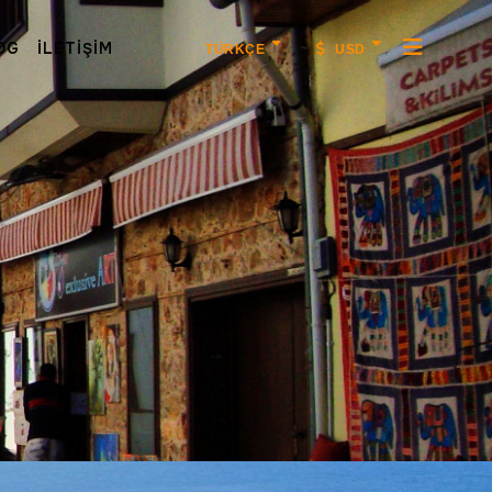
OG
İLETIŞIM
TÜRKÇE
USD