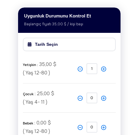
Uygunluk Durumunu Kontrol Et
Başlangıç fiyatı 35,00 $ / kişi başı
August
2026
Sun
Mon
Tue
Wed
Thu
Fri
Sat
35,00 $
Yetişkin :
26
27
28
29
30
31
1
( Yaş 12-80 )
2
3
4
5
6
7
8
9
10
11
12
13
14
15
: 25,00 $
Çocuk
16
17
18
19
20
21
22
( Yaş 4- 11 )
23
24
25
26
27
28
29
30
31
1
2
3
4
5
: 0,00 $
Bebek
( Yaş 12-80 )