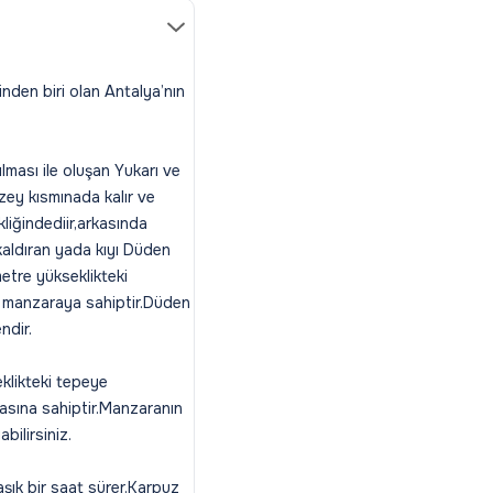
nden biri olan Antalya’nın
rılması ile oluşan Yukarı ve
zey kısmınada kalır ve
liğindediir,arkasında
kaldıran yada kıyı Düden
metre yükseklikteki
 manzaraya sahiptir.Düden
endir.
klikteki tepeye
asına sahiptir.Manzaranın
bilirsiniz.
şık bir saat sürer.Karpuz