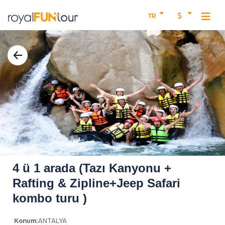
TR
4 ü 1 arada (Tazı Kanyonu +
Rafting & Zipline+Jeep Safari
kombo turu )
Konum:
ANTALYA