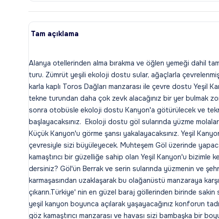
Tam açıklama
Alanya otellerinden alma bırakma ve öğlen yemeği dahil t
turu. Zümrüt yeşili ekoloji dostu sular, ağaçlarla çevrelenmi
karla kaplı Toros Dağları manzarası ile çevre dostu Yeşil 
tekne turundan daha çok zevk alacağınız bir yer bulmak zo
sonra otobüsle ekoloji dostu Kanyon'a götürülecek ve tek
başlayacaksınız. Ekoloji dostu göl sularında yüzme molalar
Küçük Kanyon'u görme şansı yakalayacaksınız. Yeşil Kanyo
çevresiyle sizi büyüleyecek. Muhteşem Göl üzerinde yapaca
kamaştırıcı bir güzelliğe sahip olan Yeşil Kanyon'u bizimle
dersiniz? Göl'ün Berrak ve serin sularında yüzmenin ve şehr
karmaşasından uzaklaşarak bu olağanüstü manzaraya karşı 
çıkarın.Türkiye' nin en güzel baraj göllerinden birinde sakin
yeşil kanyon boyunca açılarak yaşayacağınız konforun tadı
göz kamaştırıcı manzarası ve havası sizi bambaşka bir boyu