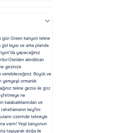
am gün Green kanyon tekne
ş göl kıyısı ve arka planda
Kanyon'da yapacağınız
rdur.Otelden alındıktan
ne gezinize
ı verebileceğiniz. Büyük ve
n yemyeşil ormanlık
ğınız tekne gezisi ile göz
 keşfetmeye ne
in kalabalıklarından ve
rahatlamanın keyfini
 suların üzerinde tekneyle
na varın! Yeşil kanyonun
ta taşıyarak doğa ile