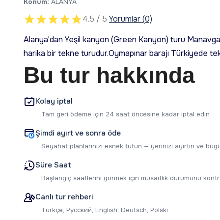
Konum:
ALANYA
4.5 / 5
Yorumlar (0)
Alanya'dan Yeşil kanyon (Green Kanyon) turu Manavgat
harika bir tekne turudur.Oymapınar barajı Türkiyede tekne
Bu tur hakkında
Kolay iptal
Tam geri ödeme için 24 saat öncesine kadar iptal edin
Şimdi ayırt ve sonra öde
Seyahat planlarınızı esnek tutun — yerinizi ayırtın ve b
Süre Saat
Başlangıç saatlerini görmek için müsaitlik durumunu kontr
Canlı tur rehberi
Türkçe, Русский, English, Deutsch, Polski