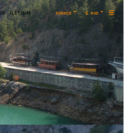
OG
İLETIŞIM
TÜRKÇE
USD