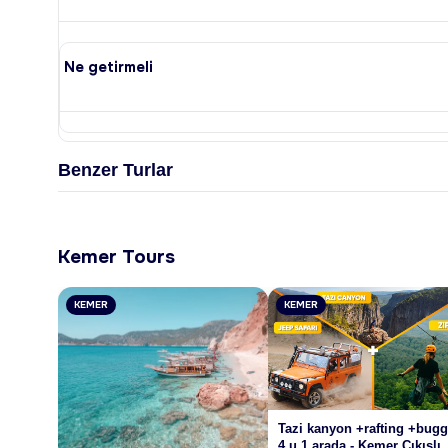
Ne getirmeli
Benzer Turlar
Kemer Tours
KEMER
KEMER
Tazi kanyon +rafting +bug
4 u 1 arada - Kemer Çıkışlı