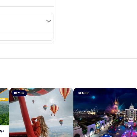
KEMER
KEMER
gy+