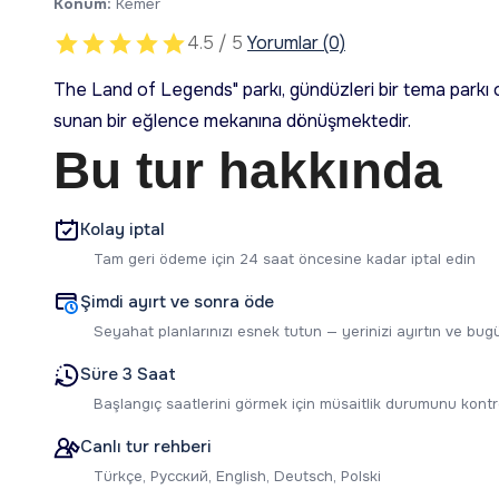
Konum:
Kemer
4.5 / 5
Yorumlar (0)
The Land of Legends" parkı, gündüzleri bir tema parkı ol
sunan bir eğlence mekanına dönüşmektedir.
Bu tur hakkında
Kolay iptal
Tam geri ödeme için 24 saat öncesine kadar iptal edin
Şimdi ayırt ve sonra öde
Seyahat planlarınızı esnek tutun — yerinizi ayırtın ve b
Süre 3 Saat
Başlangıç saatlerini görmek için müsaitlik durumunu kontr
Canlı tur rehberi
Türkçe, Русский, English, Deutsch, Polski