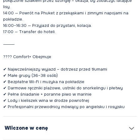
połączone szlakiem przez dżunglę – okazja, by zobaczyć latające
lisy.
14:00 — Powrót na Phuket z przekąskami i zimnymi napojami na
pokładzie.
16:00–16:30 — Przyjazd do przystani, kolacja.
17:00 — Transfer do hoteli.
⸻
???? Comfort+ Obejmuje
✔ Najwcześniejszy wyjazd – dotrzesz przed tłumami
✔ Małe grupy (36–38 osób)
✔ Bezpłatne Wi-Fi i muzyka na pokładzie
✔ Darmowe ręczniki plażowe, ustniki do snorkelingu i płetwy
✔ Pełne śniadanie + poranne piwo w marinie
✔ Lody i kieliszek wina w drodze powrotnej
Wliczone w cenę