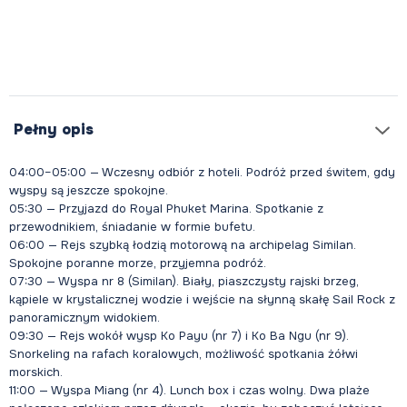
Pełny opis
04:00–05:00 — Wczesny odbiór z hoteli. Podróż przed świtem, gdy
wyspy są jeszcze spokojne.
05:30 — Przyjazd do Royal Phuket Marina. Spotkanie z
przewodnikiem, śniadanie w formie bufetu.
06:00 — Rejs szybką łodzią motorową na archipelag Similan.
Spokojne poranne morze, przyjemna podróż.
07:30 — Wyspa nr 8 (Similan). Biały, piaszczysty rajski brzeg,
kąpiele w krystalicznej wodzie i wejście na słynną skałę Sail Rock z
panoramicznym widokiem.
09:30 — Rejs wokół wysp Ko Payu (nr 7) i Ko Ba Ngu (nr 9).
Snorkeling na rafach koralowych, możliwość spotkania żółwi
morskich.
11:00 — Wyspa Miang (nr 4). Lunch box i czas wolny. Dwa plaże