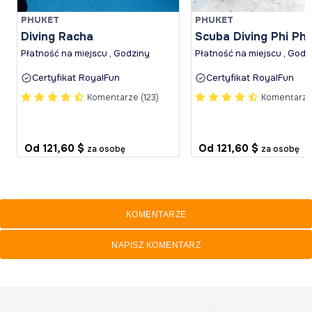
PHUKET
PHUKET
Diving Racha
Scuba Diving Phi Phi 
Płatność na miejscu , Godziny
Płatność na miejscu , Godz
Certyfikat RoyalFun
Certyfikat RoyalFun
Komentarze (123)
Komentarze 
Od
121,60 $
Od
121,60 $
za osobę
za osobę
KOMENTARZE
NAPISZ KOMENTARZ