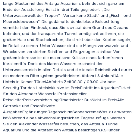
lange Glastunnel des Antalya Aquariums befindet sich ganz am
Ende der Ausstellung. Es ist in drei Teile gegliedert: „Die
Unterwasserwelt der Tropen“, „Versunkene Stadt“ und „Fisch- und
Meereslebewesen“. Die gedämpfte dunkelblaue Beleuchtung
vermittelt den Eindruck, dass Sie sich auf dem Grund des Ozeans
befinden, und der transparente Tunnel ermöglicht es Ihnen, die
großen Haie und Stachelrochen, die direkt über den Köpfen segeln,
im Detail zu sehen. Unter Wasser sind die Mangrovenwurzeln und
Wracks von zerstörten Schiffen und Flugzeugen sichtbar. Von
großem Interesse ist die malerische Kulisse eines farbenfrohen
Korallenriffs. Dank des klaren Wassers erscheint der
Unterwasserreich in allen Details und die ideale Reinheit wird durch
ein modernes Filtersystem gewährleistet.Abfahrt & AnkunftAlle
Hotels in Kemer TürkeiAbfahrts Zeit08:30 / 09:00 Uhr beim
Security Tor des HotelsInklusive im PreisEintritt ins AquariumTicket
für den Alexander WasserfallProfessioneller
ReiseleiterReiseversicherungKlimatisierter BusNicht im PreisAlle
Getränke und EssenPrivate
AusgabenErgänzungenRegenschirmSonnencremeWas zu erwarten
istWährend eines abwechslungsreichen Tagesausflugs, werden
Sie den Alexander Wasserfall besuchen, das Antalya Tunnel
Aquarium und die Altstadt von Antalya besichtigen.P.S.Kinder