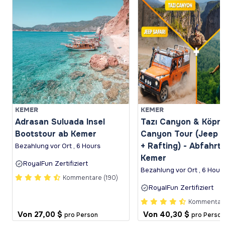
KEMER
KEMER
Adrasan Suluada Insel
Tazı Canyon & Köprü
Bootstour ab Kemer
Canyon Tour (Jeep S
+ Rafting) - Abfahrt
Bezahlung vor Ort , 6 Hours
Kemer
RoyalFun Zertifiziert
Bezahlung vor Ort , 6 Hour
Kommentare (190)
RoyalFun Zertifiziert
Kommentare
Von
27,00 $
Von
40,30 $
pro Person
pro Person