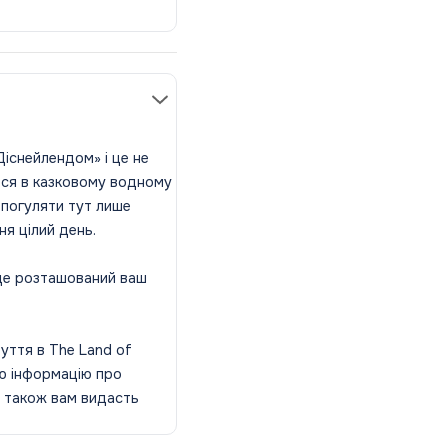
існейлендом» і це не
еся в казковому водному
у погуляти тут лише
ня цілий день.
 де розташований ваш
уття в The Land of
сю інформацію про
а також вам видасть