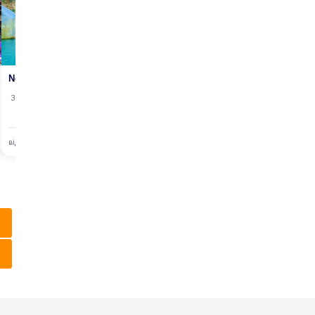
NoLanguageEntryid:571983dilid:7
3 Години
17,30 $
17,00 $
від
від
від
/ з людини
/ з людини