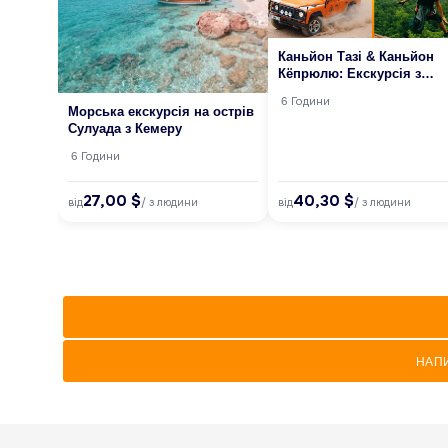
Каньйон Тазі & Каньйон
Кёпрюлю: Екскурсія з
Кемера (Джип-сафарі +
6 Години
Рафтинг)
Морська екскурсія на острів
Сулуада з Кемеру
6 Години
27,00 $
40,30 $
від
від
/ з людини
/ з людини
НАП