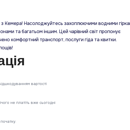
ds з Кемера! Насолоджуйтесь захоплюючими водними гірка
онами та багатьом іншим. Цей чарівний світ пропонує
лючено комфортний транспорт, послуги гіда та квитки.
лощів!
ація
відшкодуванням вартості
ічого не платіть вже сьогодні
 початку.