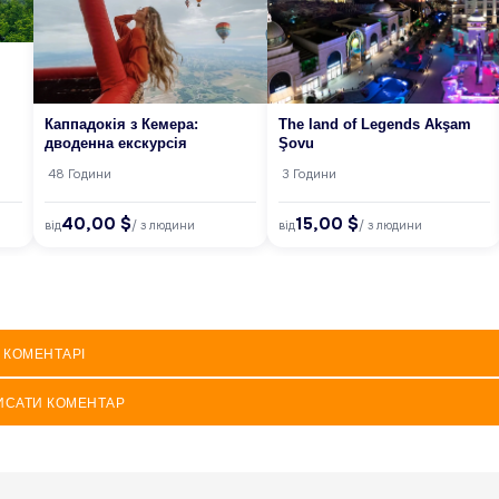
Каппадокія з Кемера:
The land of Legends Akşam
дводенна екскурсія
Şovu
48 Години
3 Години
40,00 $
15,00 $
від
від
/ з людини
/ з людини
КОМЕНТАРІ
ИСАТИ КОМЕНТАР