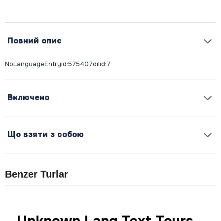
Повний опис
Включено
Що взяти з собою
Benzer Turlar
Unknown Lang Text Tours