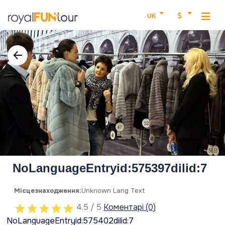
UK
NoLanguageEntryid:575397dilid:7
Місцезнаходження:
Unknown Lang Text
4.5 / 5
Коментарі (0)
NoLanguageEntryid:575402dilid:7