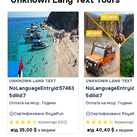
UNKNOWN LANG TEXT
UNKNOWN LANG TEXT
NoLanguageEntryid:57463
NoLanguageEntryid:
5dilid:7
5dilid:7
Оплата на місці , Години
Оплата на місці , Години
Сертифіковано RoyalFun
Сертифіковано RoyalF
Коментарі (100)
Коментарі (
від
35,00 $
від
40,40 $
з людини
з людини