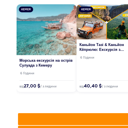
KEMER
KEMER
Каньйон Тазі & Каньйон
Кёпрюлю: Екскурсія з
Кемера (Джип-сафарі +
6 Години
Рафтинг)
Морська екскурсія на острів
Сулуада з Кемеру
6 Години
27,00 $
40,40 $
від
від
/ з людини
/ з людини