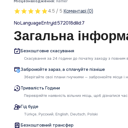
Місцезнаходження:
Kemer
4.5 / 5
Коментарі (0)
NoLanguageEntryid:572018dilid:7
Загальна інформ
Безкоштовне скасування
Скасування за 24 години до початку заходу з повним 
Забронюйте зараз, а сплачуйте пізніше
Зберігайте свої плани гнучкими — забронюйте місце і н
Тривалість Години
Перевіряйте наявність вільних місць, щоб дізнатися час
Гід буде
Türkçe, Русский, English, Deutsch, Polski
Безкоштовний трансфер