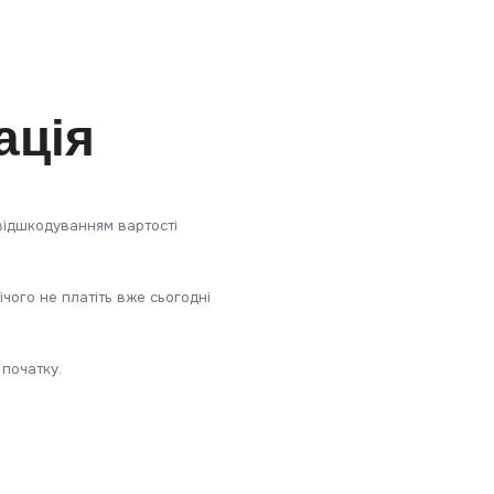
ація
відшкодуванням вартості
ічого не платіть вже сьогодні
 початку.