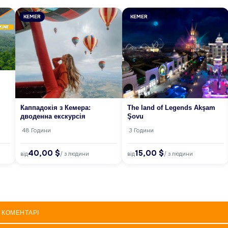
KEMER
KEMER
Каппадокія з Кемера:
The land of Legends Akşam
дводенна екскурсія
Şovu
48 Години
3 Години
40,00 $
15,00 $
від
від
/ з людини
/ з людини
КОМЕНТАРІ