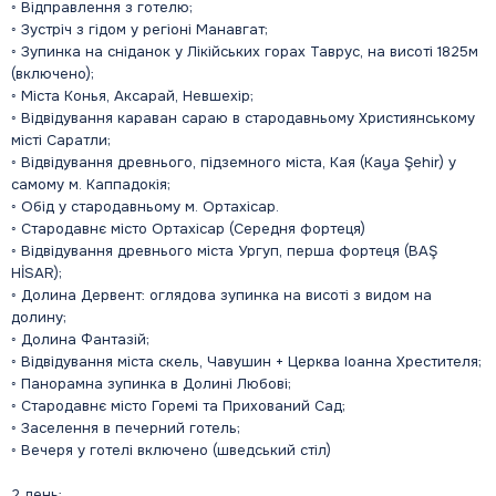
◦ Відправлення з готелю;
◦ Зустріч з гідом у регіоні Манавгат;
◦ Зупинка на сніданок у Лікійських горах Таврус, на висоті 1825м
(включено);
◦ Міста Конья, Аксарай, Невшехір;
◦ Відвідування караван сараю в стародавньому Християнському
місті Саратли;
◦ Відвідування древнього, підземного міста, Кая (Kaya Şehir) у
самому м. Каппадокія;
◦ Обід у стародавньому м. Ортахісар.
◦ Стародавнє місто Ортахісар (Середня фортеця)
◦ Відвідування древнього міста Ургуп, перша фортеця (BAŞ
HİSAR);
◦ Долина Дервент: оглядова зупинка на висоті з видом на
долину;
◦ Долина Фантазій;
◦ Відвідування міста скель, Чавушин + Церква Іоанна Хрестителя;
◦ Панорамна зупинка в Долині Любові;
◦ Стародавнє місто Горемі та Прихований Сад;
◦ Заселення в печерний готель;
◦ Вечеря у готелі включено (шведський стіл)
2 день: