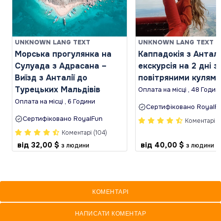
UNKNOWN LANG TEXT
UNKNOWN LANG TEXT
Морська прогулянка на
Каппадокія з Анталі
Сулуада з Адрасана –
екскурсія на 2 дні з
Виїзд з Анталії до
повітряними кулями
Турецьких Мальдівів
Оплата на місці , 48 Годин
Оплата на місці , 6 Години
Сертифіковано RoyalF
Сертифіковано RoyalFun
Коментарі (
Коментарі (104)
від
32,00 $
від
40,00 $
з людини
з людини
КОМЕНТАРІ
НАПИСАТИ КОМЕНТАР