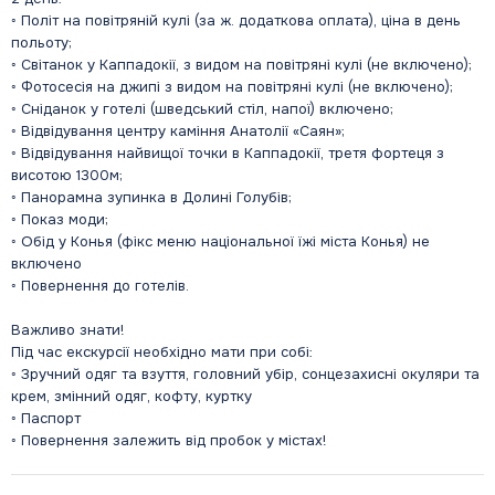
◦ Політ на повітряній кулі (за ж. додаткова оплата), ціна в день
польоту;
◦ Світанок у Каппадокії, з видом на повітряні кулі (не включено);
◦ Фотосесія на джипі з видом на повітряні кулі (не включено);
◦ Сніданок у готелі (шведський стіл, напої) включено;
◦ Відвідування центру каміння Анатолії «Саян»;
◦ Відвідування найвищої точки в Каппадокії, третя фортеця з
висотою 1300м;
◦ Панорамна зупинка в Долині Голубів;
◦ Показ моди;
◦ Обід у Конья (фікс меню національної їжі міста Конья) не
включено
◦ Повернення до готелів.
Важливо знати!
Під час екскурсії необхідно мати при собі:
◦ Зручний одяг та взуття, головний убір, сонцезахисні окуляри та
крем, змінний одяг, кофту, куртку
◦ Паспорт