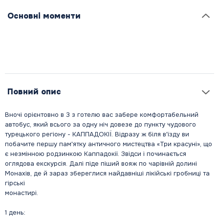
Основні моменти
Повний опис
Вночі орієнтовно в 3 з готелю вас забере комфортабельний
автобус, який всього за одну ніч довезе до пункту чудового
турецького регіону - КАППАДОКІЇ. Відразу ж біля в'їзду ви
побачите першу пам'ятку античного мистецтва «Три красуні», що
є незмінною родзинкою Каппадокії. Звідси і починається
оглядова екскурсія. Далі піде піший вояж по чарівній долині
Монахів, де й зараз збереглися найдавніші лікійські гробниці та
гірські
монастирі.
1 день: