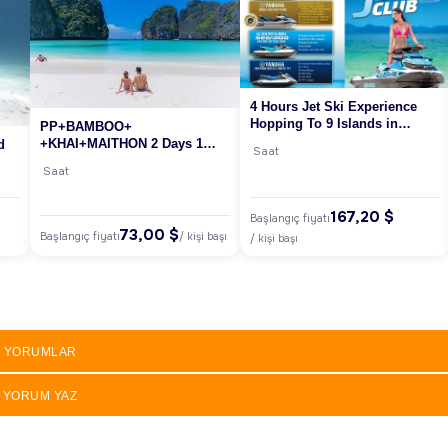
4 Hours Jet Ski Experience
Hopping To 9 Islands in
PP+BAMBOO+
Phuket
+KHAI+MAITHON 2 Days 1
d
Saat
Night (BY SPEED BOAT) /A/
Saat
167,20 $
Başlangıç fiyatı
73,00 $
Başlangıç fiyatı
/ kişi başı
/ kişi başı
YORUMLAR
YORUM YAZ