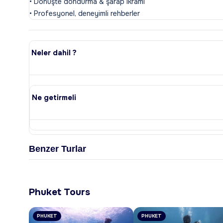
• Dönüşte dondurma & şarap ikramı
Neler dahil ?
Ne getirmeli
Benzer Turlar
Phuket Tours
PHUKET
PHUKET