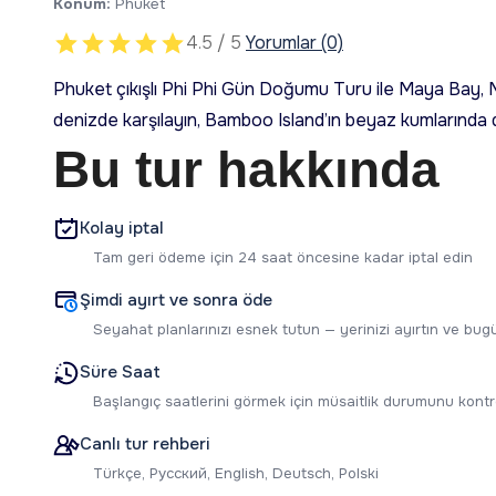
Konum:
Phuket
4.5 / 5
Yorumlar (0)
Phuket çıkışlı Phi Phi Gün Doğumu Turu ile Maya Bay
denizde karşılayın, Bamboo Island’ın beyaz kumlarında d
Bu tur hakkında
Kolay iptal
Tam geri ödeme için 24 saat öncesine kadar iptal edin
Şimdi ayırt ve sonra öde
Seyahat planlarınızı esnek tutun — yerinizi ayırtın ve b
Süre Saat
Başlangıç saatlerini görmek için müsaitlik durumunu kontr
Canlı tur rehberi
Türkçe, Русский, English, Deutsch, Polski