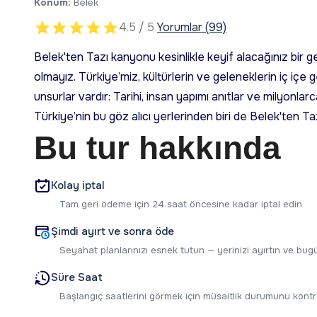
Konum:
Belek
4.5 / 5
Yorumlar (99)
Belek'ten Tazı kanyonu kesinlikle keyif alacağınız bir g
olmayız. Türkiye’miz, kültürlerin ve geleneklerin iç içe g
unsurlar vardır: Tarihi, insan yapımı anıtlar ve milyonl
Türkiye’nin bu göz alıcı yerlerinden biri de Belek'ten 
Bu tur hakkında
Kolay iptal
Tam geri ödeme için 24 saat öncesine kadar iptal edin
Şimdi ayırt ve sonra öde
Seyahat planlarınızı esnek tutun — yerinizi ayırtın ve b
Süre Saat
Başlangıç saatlerini görmek için müsaitlik durumunu kontr