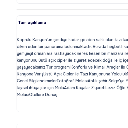
Tam açıklama
Köprülü Kanyon'un şimdiye kadar gözden saklı olan tazı ka
diken eden bir panorama bulunmaktadır. Burada heybetli kaya
yemyeşil ormanlara rastlayacak nefes kesen bir manzara ile 
kanyonunu üstü açık cipler ile ziyaret edecek doğa ile iç içe
yaşayacaksınız.Tur programıKonforlu ve Klimalı Araçlar ile 
Kanyona VarışÜstü Açık Cipler ile Tazı Kanyonuna Yolculuk
Genel BilgilendirmelerFotoğraf MolasıAntik şehir Selge'ye 
kişisel ihtiyaçlar için MolaAdam Kayalar ZiyaretiLeziz Öğl
MolasıOtellere Dönüş