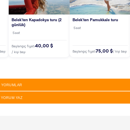
Belek'ten Kapadokya turu (2
Belek'ten Pamukkale turu
günlük)
Saat
Saat
40,00 $
Başlangıç fiyatı
75,00 $
Başlangıç fiyatı
 başı
/ kişi başı
/ kişi başı
YORUMLAR
YORUM YAZ