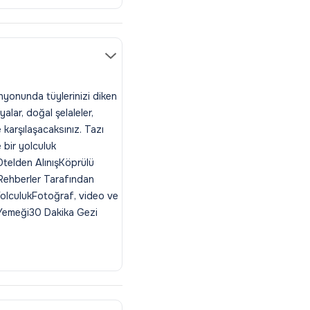
nyonunda tüylerinizi diken
lar, doğal şelaleler,
karşılaşacaksınız. Tazı
 bir yolculuk
Otelden AlınışKöprülü
Rehberler Tarafından
YolculukFotoğraf, video ve
e Yemeği30 Dakika Gezi