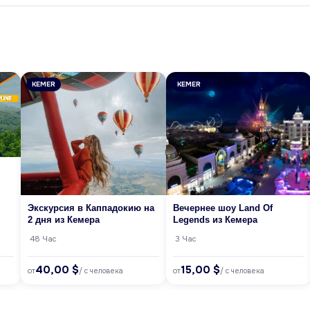
KEMER
KEMER
Экскурсия в Каппадокию на
Вечернее шоу Land Of
2 дня из Кемера
Legends из Кемера
48 Час
3 Час
40,00 $
15,00 $
от
от
/ с человека
/ с человека