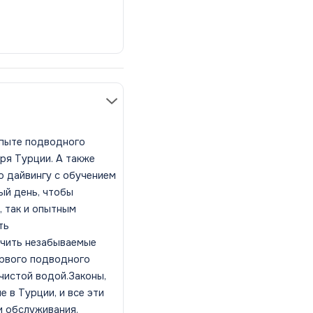
пыте подводного
ря Турции. A также
о дайвингу с обучением
ый день, чтобы
 так и опытным
ть
учить незабываемые
ервого подводного
 чистой водой.Законы,
 в Турции, и все эти
и обслуживания.