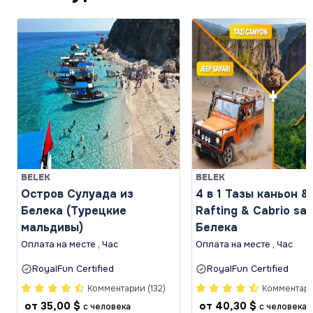
BELEK
BELEK
Остров Сулуада из
4 в 1 Тазы каньон &
Белека (Турецкие
Rafting & Cabrio saf
мальдивы)
Белека
Оплата на месте , Час
Оплата на месте , Час
RoyalFun Certified
RoyalFun Certified
Комментарии (132)
Комментари
от
35,00 $
от
40,30 $
с человека
с человека